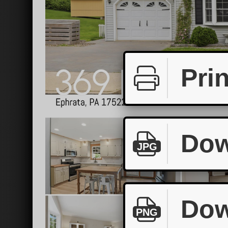
Prin
Dow
JPG
Dow
PNG